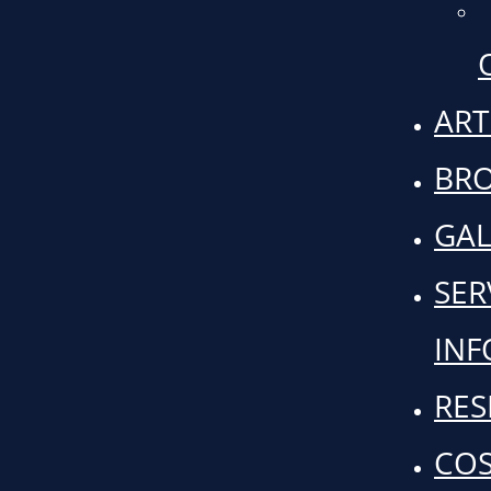
ART
BR
GAL
SER
INF
RES
COS