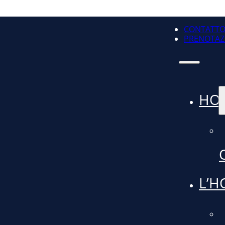
CONTATT
PRENOTAZ
HO
L’H