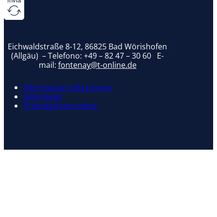
Invia
Eichwaldstraße 8-12, 86825 Bad Wörishofen
(Allgäu) – Telefono:
+49 – 82 47 – 30 60
E-
mail:
fontenay@t-online.de
Informativa sulla privacy
Note legali
Prenotazione online