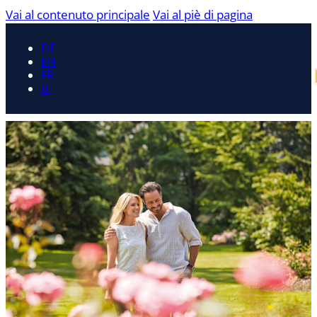
Vai al contenuto principale
Vai al piè di pagina
DE
EN
FR
IT