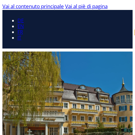
Vai al contenuto principale
Vai al piè di pagina
DE
EN
FR
IT