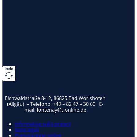
Google reCaptcha: Chiave del sito non valida.
Invia
Eichwaldstraße 8-12, 86825 Bad Wörishofen
(Allgäu) – Telefono:
+49 – 82 47 – 30 60
E-
mail:
fontenay@t-online.de
Informativa sulla privacy
Note legali
Prenotazione online