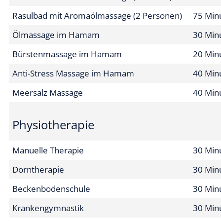
Lymphdrainage
40 Min
Fußreflexzonenmassage
30 Min
Aromaölmassage
45 Min
La Stone Rückenbehandlung
60 Min
La Stone Ganzkörperbehandlung
90 Min
Rasulbad mit Aromaölmassage (1 Person)
60 Min
Rasulbad mit Aromaölmassage (2 Personen)
75 Min
Ölmassage im Hamam
30 Min
Bürstenmassage im Hamam
20 Min
Anti-Stress Massage im Hamam
40 Min
Meersalz Massage
40 Min