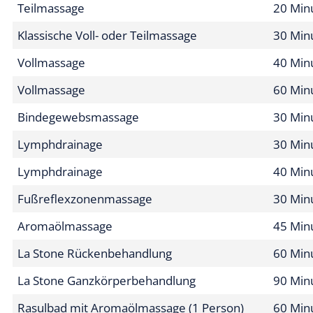
MASSAGEN UND PHYS
In unserem Vitaltempel werden Wellnessbehandlungen p
positive Wirkung Ihres Aufenthaltes im FONTENAY spü
Massagen
Teilmassage
20 Min
Klassische Voll- oder Teilmassage
30 Min
Vollmassage
40 Min
Vollmassage
60 Min
Bindegewebsmassage
30 Min
Lymphdrainage
30 Min