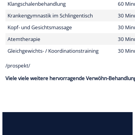
Physiotherapie
Manuelle Therapie
30 Min
Dorntherapie
30 Min
Beckenbodenschule
30 Min
Krankengymnastik
30 Min
Klangschalenbehandlung
60 Min
Krankengymnastik im Schlingentisch
30 Min
Kopf- und Gesichtsmassage
30 Min
Atemtherapie
30 Min
Gleichgewichts- / Koordinationstraining
30 Min
/prospekt/