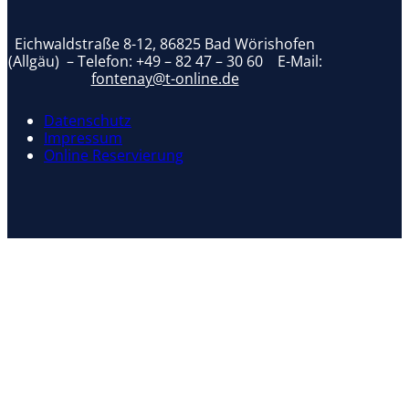
Google reCaptcha: Ungültiger Website-Schlüssel.
Senden
Eichwaldstraße 8-12, 86825 Bad Wörishofen
(Allgäu) – Telefon:
+49 – 82 47 – 30 60
E-Mail:
fontenay@t-online.de
Datenschutz
Impressum
Online Reservierung