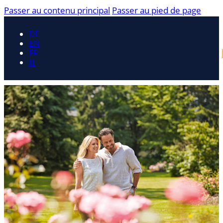
Passer au contenu principal
Passer au pied de page
DE
EN
FR
IT