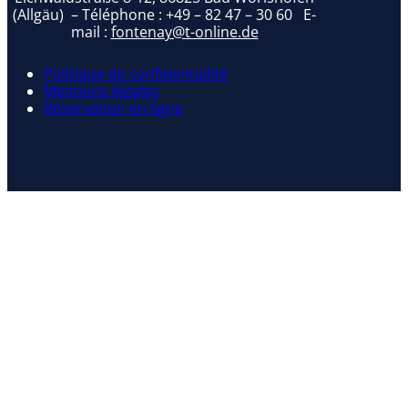
(Allgäu) – Téléphone :
+49 – 82 47 – 30 60
E-
mail :
fontenay@t-online.de
Politique de confidentialité
Mentions légales
Réservation en ligne