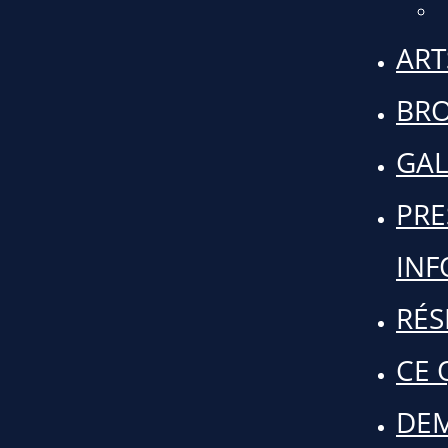
ART
BR
GAL
PRE
INF
RÉS
CE 
DE