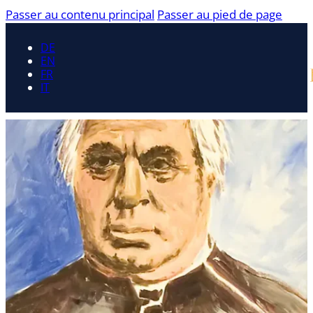
Passer au contenu principal
Passer au pied de page
DE
EN
FR
IT