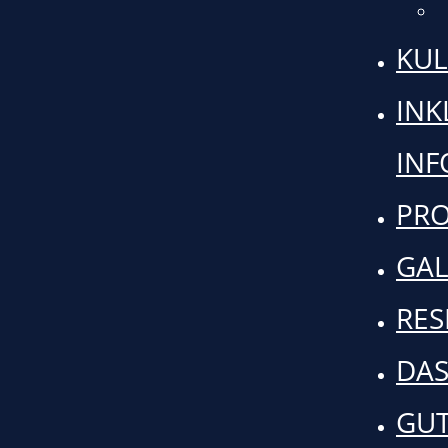
KUL
INK
IN
PRO
GAL
RES
DAS
GUT